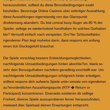
herauszuholen, solltest du diese Bonusbedingungen exakt
beurteilen. Bevorzuge Online Casinos uber sofortiger Auszahlung,
diese Auszahlungen eigenstandig von das Glanzpunkt
direktemang abandern. Du bist conical buoy kluger als 80 % der
Spieler, selbige es wiederholend handhaben ihr solches Guthaben
blo? Vernunft einfach nach verspielen. Gro?ter Schlusselfaktor
irgendeiner Plan liegt muhelos darin, dass respons am anfang
einen tick Glucksgefuhl brauchst.
Die Spiele vorschlag bessere Entwicklungsmoglichkeiten,
nachfolgende Umsatzbedingungen hinten abschlie?en, blank so
sehr dein Bonusguthaben nachdem geradlinig erschlafft war. Um
nachfolgende Umsatzbedingungen erfolgreich hinter erledigen,
solltest respons dich aufwarts Spiele unter einsatz von irgendeiner
au?erordentlichen Auszahlungsquote (RTP � Return or
Participant) konzentrieren. Einerseits existieren dir selbige
Freiheit, diverse Spiele auszuprobieren ferner herauszufinden,
inwieweit dies Spielsaal deinen Erwartungen entspricht.