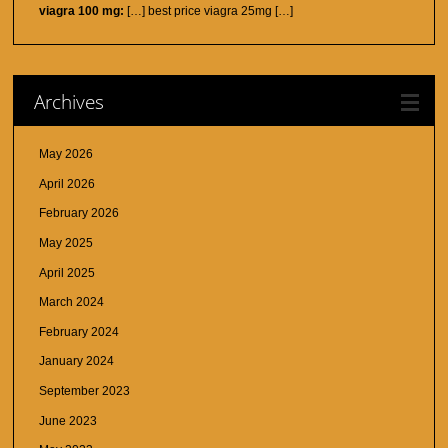
viagra 100 mg:
[…] best price viagra 25mg […]
Archives
May 2026
April 2026
February 2026
May 2025
April 2025
March 2024
February 2024
January 2024
September 2023
June 2023