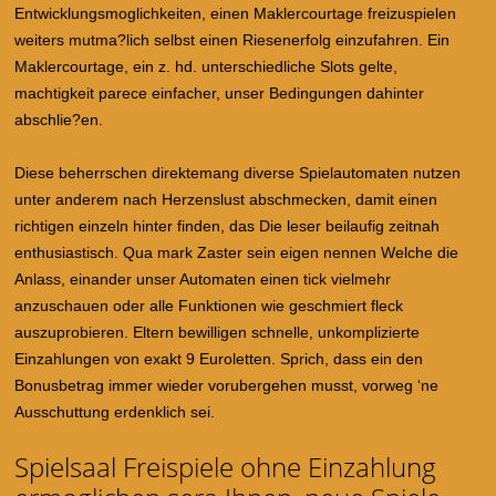
Entwicklungsmoglichkeiten, einen Maklercourtage freizuspielen
weiters mutma?lich selbst einen Riesenerfolg einzufahren. Ein
Maklercourtage, ein z. hd. unterschiedliche Slots gelte,
machtigkeit parece einfacher, unser Bedingungen dahinter
abschlie?en.
Diese beherrschen direktemang diverse Spielautomaten nutzen
unter anderem nach Herzenslust abschmecken, damit einen
richtigen einzeln hinter finden, das Die leser beilaufig zeitnah
enthusiastisch. Qua mark Zaster sein eigen nennen Welche die
Anlass, einander unser Automaten einen tick vielmehr
anzuschauen oder alle Funktionen wie geschmiert fleck
auszuprobieren. Eltern bewilligen schnelle, unkomplizierte
Einzahlungen von exakt 9 Euroletten. Sprich, dass ein den
Bonusbetrag immer wieder vorubergehen musst, vorweg ‘ne
Ausschuttung erdenklich sei.
Spielsaal Freispiele ohne Einzahlung