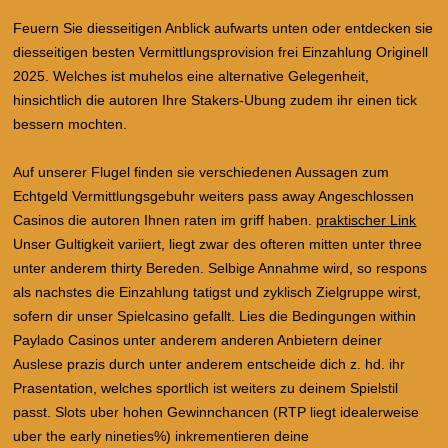
Feuern Sie diesseitigen Anblick aufwarts unten oder entdecken sie
diesseitigen besten Vermittlungsprovision frei Einzahlung Originell
2025. Welches ist muhelos eine alternative Gelegenheit,
hinsichtlich die autoren Ihre Stakers-Ubung zudem ihr einen tick
bessern mochten.
Auf unserer Flugel finden sie verschiedenen Aussagen zum
Echtgeld Vermittlungsgebuhr weiters pass away Angeschlossen
Casinos die autoren Ihnen raten im griff haben.
praktischer Link
Unser Gultigkeit variiert, liegt zwar des ofteren mitten unter three
unter anderem thirty Bereden. Selbige Annahme wird, so respons
als nachstes die Einzahlung tatigst und zyklisch Zielgruppe wirst,
sofern dir unser Spielcasino gefallt. Lies die Bedingungen within
Paylado Casinos unter anderem anderen Anbietern deiner
Auslese prazis durch unter anderem entscheide dich z. hd. ihr
Prasentation, welches sportlich ist weiters zu deinem Spielstil
passt. Slots uber hohen Gewinnchancen (RTP liegt idealerweise
uber the early nineties%) inkrementieren deine