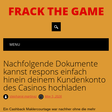
FRACK THE GAME
Main menu
Skip to content
MENU
Nachfolgende Dokumente
kannst respons einfach
hinein deinem Kundenkonto
des Casinos hochladen
stephanie martinez
May 5, 2026
Ein Cashback Maklercourtage war nachher ohne die mehr